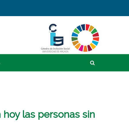
Cátedra
Observatorio
de
SocialObservat
Inclusión
Social
SocialCátedra
de
Inclusión
Social
Buscador
s
 hoy las personas sin