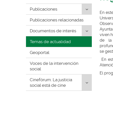
de
inicio
Click
Publicaciones
En este
para
Unive
Publicaciones relacionadas
desplegar/pl
Obser
secciones
Ayunta
Click
Documentos de interés
hijas:
viven 
para
'Publicaciones
de la
Temas de actualidad
desplegar/pl
profund
secciones
se gest
Geoportal
hijas:
'Documentos
En est
Voces de la intervención
de
Atenci
social
interés'
El prog
Click
Cinefórum. La justicia
para
social está de cine
desplegar/pl
secciones
hijas:
'Cinefórum.
La