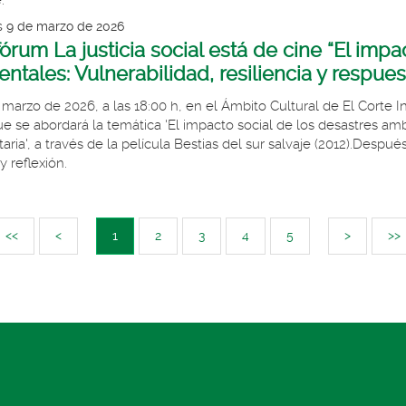
.
s 9 de marzo de 2026
órum La justicia social está de cine “El impa
ntales: Vulnerabilidad, resiliencia y respue
e marzo de 2026, a las 18:00 h, en el Ámbito Cultural de El Cort
ue se abordará la temática 'El impacto social de los desastres ambi
ria', a través de la película Bestias del sur salvaje (2012).Despué
 reflexión.
<<
<
1
2
3
4
5
>
>>