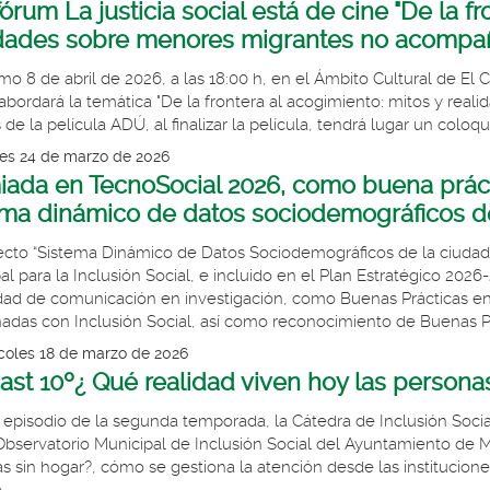
órum La justicia social está de cine "De la fr
idades sobre menores migrantes no acompa
imo 8 de abril de 2026, a las 18:00 h, en el Ámbito Cultural de El
abordará la temática "De la frontera al acogimiento: mitos y re
 de la película ADÚ, al finalizar la película, tendrá lugar un coloqu
es 24 de marzo de 2026
ada en TecnoSocial 2026, como buena prácti
ema dinámico de datos sociodemográficos de
ecto “Sistema Dinámico de Datos Sociodemográficos de la ciudad
al para la Inclusión Social, e incluido en el Plan Estratégico 202
ad de comunicación en investigación, como Buenas Prácticas en S
nadas con Inclusión Social, así como reconocimiento de Buenas P
coles 18 de marzo de 2026
st 10º¿ Qué realidad viven hoy las persona
 episodio de la segunda temporada, la Cátedra de Inclusión Soci
Observatorio Municipal de Inclusión Social del Ayuntamiento de 
s sin hogar?, cómo se gestiona la atención desde las instituciones