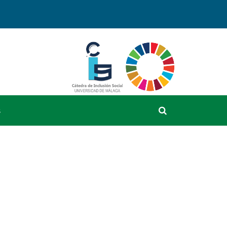
Cátedra
Observatorio
de
SocialObservat
Inclusión
Social
SocialCátedra
de
Inclusión
Social
Buscador
s