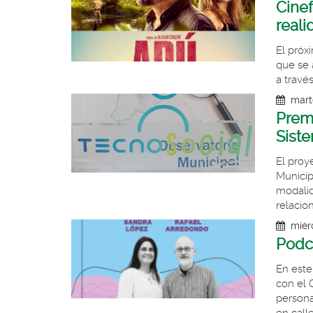
Cinef
real
El próx
que se 
a través
mart
Premi
Sist
El proy
Municip
modalid
relacio
miér
Podca
En este
con el 
persona