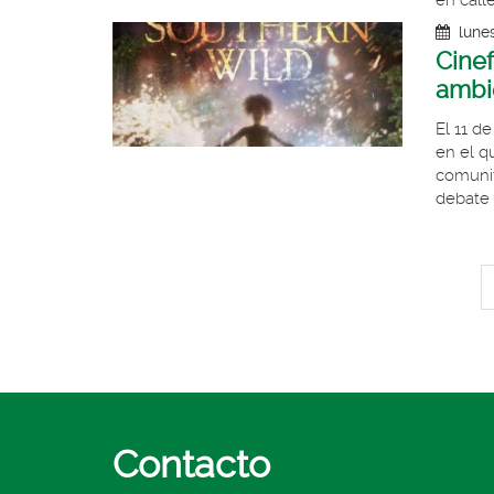
en calle
lune
Cinef
ambie
El 11 d
en el q
comunita
debate y
Contacto