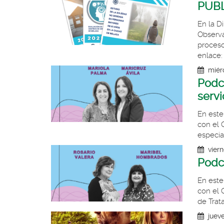
PUBL
En la D
Observa
proceso
enlace:
miér
Podca
servi
En este
con el 
especial
viern
Podca
En este
con el 
de Trat
juev