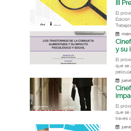
de
III P
inicio
El próxi
Edición
Trabajo
miér
Cinef
y su 
El próx
que se 
película
juev
Cinef
impac
El próx
que se 
través d
jueve